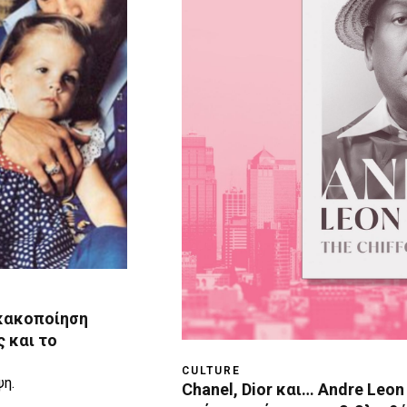
 κακοποίηση
ς και το
CULTURE
ψη.
Chanel, Dior και… Andre Leon