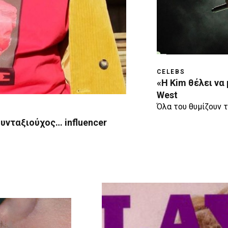
CELEBS
«H Kim θέλει να 
West
Όλα του θυμίζουν τ
συνταξιούχος… influencer