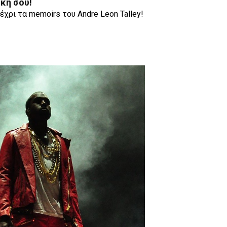
ήκη σου!
έχρι τα memoirs του Andre Leon Talley!