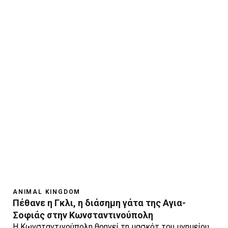
ANIMAL KINGDOM
Πέθανε η Γκλι, η διάσημη γάτα της Αγια-
Σοφιάς στην Κωνσταντινούπολη
Η Kωνσταντινούπολη θρηνεί τη μασκότ του μνημείου,