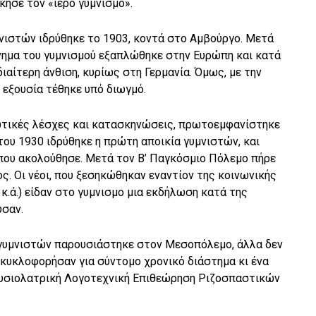
κησε τον «ιερό γυμνισμo».
ιστών ιδρύθηκε το 1903, κοντά στο Αμβούργο. Μετά
ίνημα του γυμνισμoύ εξαπλώθηκε στην Ευρώπη και κατά
ιαίτερη άνθιση, κυρίως στη Γερμανία. Όμως, με την
 εξουσία τέθηκε υπό διωγμό.
ιωτικές λέσχες και κατασκηνώσεις, πρωτοεμφανίστηκε
 του 1930 ιδρύθηκε η πρώτη αποικία γυμνιστών, και
που ακολούθησε. Μετά τον Β’ Παγκόσμιο Πόλεμο πήρε
ς. Οι νέοι, που ξεσηκώθηκαν εναντίον της κοινωνικής
 κ.ά.) είδαν στο γυμνισμo μια εκδήλωση κατά της
υσαν.
 γυμνιστών παρουσιάστηκε στον Μεσοπόλεμο, άλλα δεν
 κυκλοφορήσαν για σύντομο χρονικό διάστημα κι ένα
Φυσιολατρική Λογοτεχνική Επιθεώρηση Ριζοσπαστικών