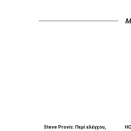
M
Steve Provis: Περί ελέγχου,
HC