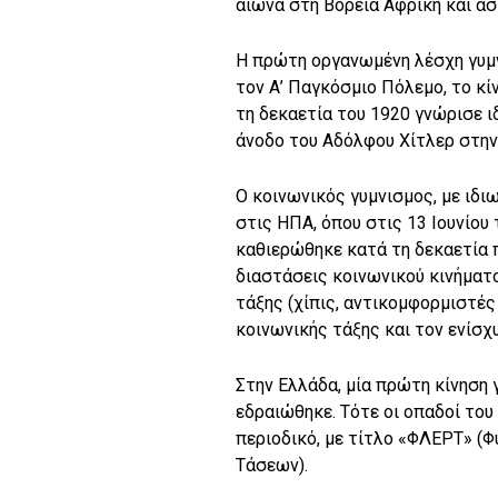
αιώνα στη Βόρεια Αφρική και άσ
Η πρώτη οργανωμένη λέσχη γυμν
τον Α’ Παγκόσμιο Πόλεμο, το κ
τη δεκαετία του 1920 γνώρισε ιδ
άνοδο του Αδόλφου Χίτλερ στην
Ο κοινωνικός γυμνισμoς, με ιδ
στις ΗΠΑ, όπου στις 13 Ιουνίου
καθιερώθηκε κατά τη δεκαετία 
διαστάσεις κοινωνικού κινήματο
τάξης (χίπις, αντικομφορμιστές
κοινωνικής τάξης και τον ενίσχ
Στην Ελλάδα, μία πρώτη κίνηση
εδραιώθηκε. Τότε οι οπαδοί του
περιοδικό, με τίτλο «ΦΛΕΡΤ» (
Τάσεων).