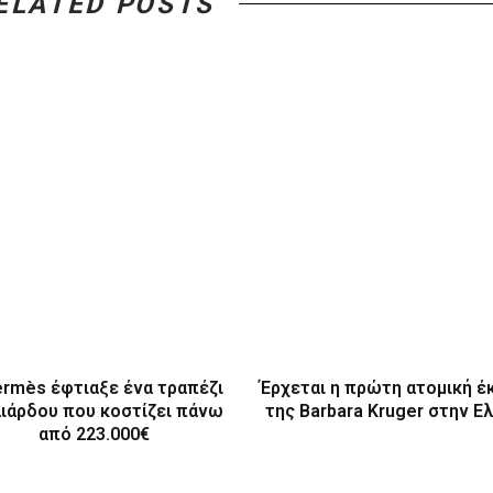
ELATED POSTS
ermès έφτιαξε ένα τραπέζι
Έρχεται η πρώτη ατομική έ
λιάρδου που κοστίζει πάνω
της Barbara Kruger στην Ε
από 223.000€