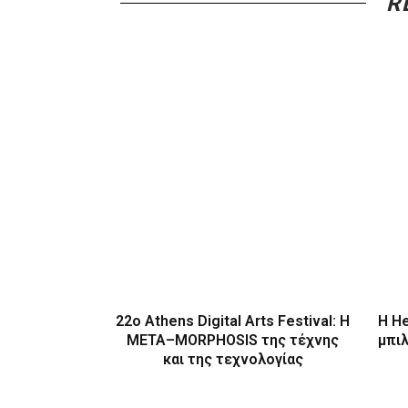
R
22ο Athens Digital Arts Festival: Η
Η H
ΜΕΤΑ–MORPHOSIS της τέχνης
μπι
και της τεχνολογίας