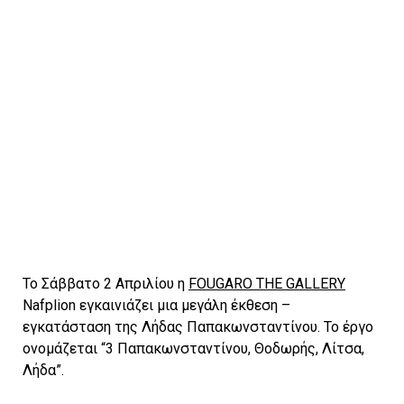
Nafplion εγκαινιάζει μια μεγάλη έκθεση –
εγκατάσταση της Λήδας Παπακωνσταντίνου. Το έργο
ονομάζεται “3 Παπακωνσταντίνου, Θοδωρής, Λίτσα,
Λήδα”.
Σε αυτό το έργο, που θα ολοκληρωθεί μέσα στον ίδιο
το χώρο της FOUGARO THE GALLERY, η γνωστή
Ελληνίδα εικαστικός αυτοβιογραφείται, ενώ
συγχρόνως βιογραφεί με μοναδικό τρόπο τους γονείς
της. Χειροτέχνες που έζησαν και δημιούργησαν στις
Σπέτσες, από το 1966 για σχεδόν μισό αιώνα, ο
Θοδωρής και η Λίτσα Παπακωνσταντίνου άλλαξαν
ζωή μετά τον εμφύλιο και κατάφεραν να μετατρέψουν
τα αδιέξοδα της εποχής σε ευκαιρία ανάπλασης που
διαποτίστηκε από το μοναδικό τους πνεύμα.