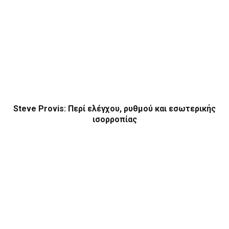
HCafé — Η απόλυτη rooftop εμπειρία στην Αθήνα
βρίσκεται στην Ομόνοια