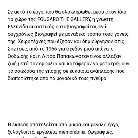
Η έκθεση αποτελείται από μικρά και μεγάλα έργα,
ξυλόγλυπτα, εργαλεία, memorabilia, ζωγραφιές,
μικρογλυπτά μαζί με αντικείμενα και κομμάτια της
ζωής του Θοδωρή και της Λίτσας Παπακωνσταντίνου
τα οποία μετακομίζουν από τη στέγη τους στις
Σπέτσες και υφαίνονται σ’ ένα μοναδικό, πελώριο
μωσαϊκό έργων και διαδρομών ζωής που
σημαδεύτηκαν και μετατοπίστηκαν από το ρου της
ελληνικής ιστορίας.
Με αυτή την έκθεση, η κόρη τιμά το έργο, τη ζωή και
τη μνήμη των γονιών της, που μετέτρεψαν με χάρη,
ευφυΐα και αστείρευτη έμπνευση την ίδια τη ζωή τους
σε τέχνη.
Τα εγκαίνια θα γίνουν το Σάββατο 2 Απριλίου 2016