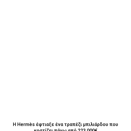
Η Hermès έφτιαξε ένα τραπέζι μπιλιάρδου που
κοστίζει πάνω από 223.000€