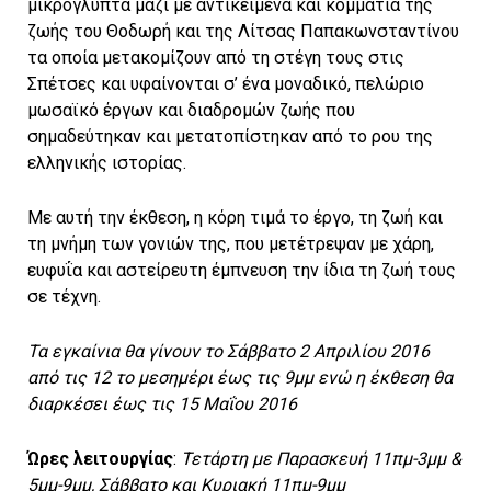
από τις 12 το μεσημέρι έως τις 9μμ ενώ η έκθεση θα
διαρκέσει έως τις 15 Μαΐου 2016
Ώρες λειτουργίας
:
Τετάρτη με Παρασκευή 11πμ-3μμ &
5μμ-9μμ, Σάββατο και Κυριακή 11πμ-9μμ
Για τα εγκαίνια της έκθεσης, θα αναχωρήσει πούλμαν
το Σάββατο 2 Απριλίου από την Αθήνα (σταθμός
ΜΕΤΡΟ «Κατεχάκη») στις 11πμ με επιστροφή από το
ΦΟΥΓΑΡΟ στις 8μμ.
Κρατήσεις θέσεων απαραίτητα έως 30 Μαρτίου 2016.