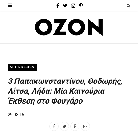
F
T
I
P
a
w
n
i
c
i
s
n
e
t
t
t
b
t
a
e
o
e
g
r
ART & DESIGN
o
r
r
e
3 Παπακωνσταντίνου, Θοδωρής,
k
a
s
Λίτσα, Λήδα: Μία Καινούρια
m
t
Έκθεση στο Φουγάρο
29.03.16