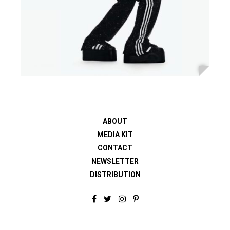
ABOUT
MEDIA KIT
CONTACT
NEWSLETTER
DISTRIBUTION
F
T
I
P
a
w
n
i
c
i
s
n
e
t
t
t