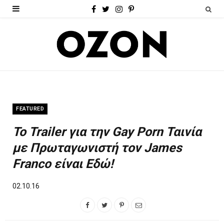
F
T
I
P
a
w
n
i
c
i
s
n
e
t
t
t
b
t
a
e
o
e
g
r
FEATURED
o
r
r
e
Το Trailer για την Gay Porn Ταινία
k
a
s
με Πρωταγωνιστή τον James
m
t
Franco είναι Εδώ!
02.10.16