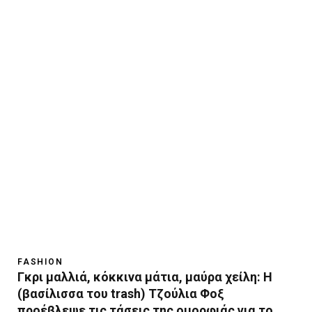
FASHION
Γκρι μαλλιά, κόκκινα μάτια, μαύρα χείλη: H
(βασίλισσα του trash) Τζούλια Φοξ
προέβλεψε τις τάσεις της ομορφιάς για το