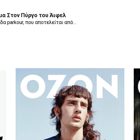
α Στον Πύργο του Άιφελ
μάδα parkour, που αποτελείται από…