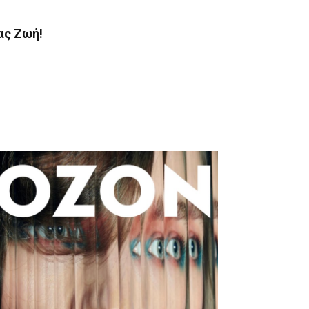
ας Ζωή!