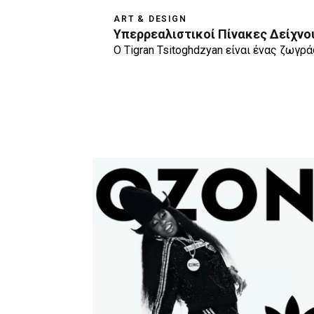
ART & DESIGN
Υπερρεαλιστικοί Πίνακες Δείχνο
O Tigran Tsitoghdzyan είναι ένας ζωγρ