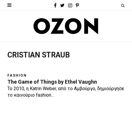
F
T
I
P
a
w
n
i
c
i
s
n
e
t
t
t
b
t
a
e
CRISTIAN STRAUB
o
e
g
r
o
r
r
e
FASHION
k
a
s
The Game of Things by Ethel Vaughn
To 2010, η Katrin Weber, από το Αμβούργο, δημιούργησε
m
t
το καινούριο fashion…