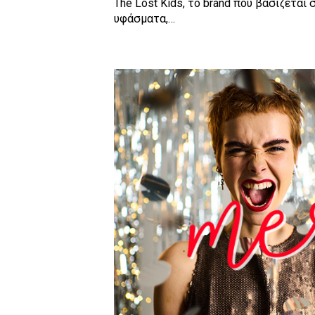
The Lost Kids, το brand που βασίζετα
υφάσματα,…