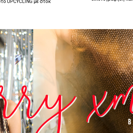
ι στο UPCYCLING με στοκ