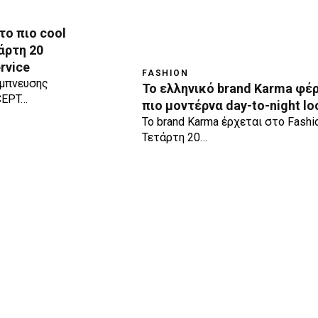
το πιο cool
άρτη 20
rvice
FASHION
έμπνευσης
To ελληνικό brand Karma φέρ
CEPT…
πιο μοντέρνα day-to-night lo
To brand Karma έρχεται στο Fashi
Τετάρτη 20…