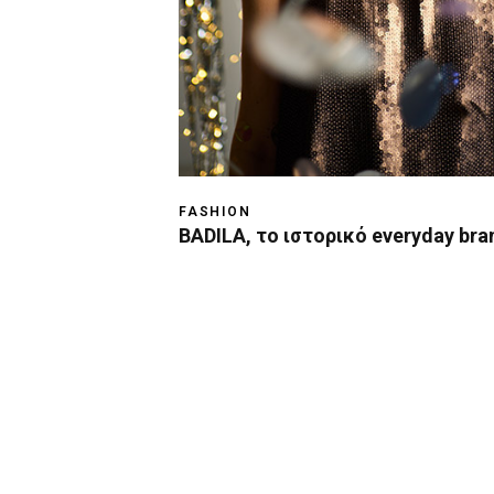
FASHION
BADILA, το ιστορικό everyday bra