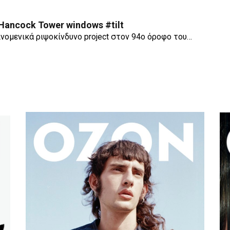
 Hancock Tower windows #tilt
αινομενικά ριψοκίνδυνο project στον 94ο όροφο του…