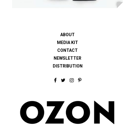
ABOUT
MEDIA KIT
CONTACT
NEWSLETTER
DISTRIBUTION
F
T
I
P
a
w
n
i
c
i
s
n
e
t
t
t
b
t
a
e
o
e
g
r
o
r
r
e
k
a
s
m
t