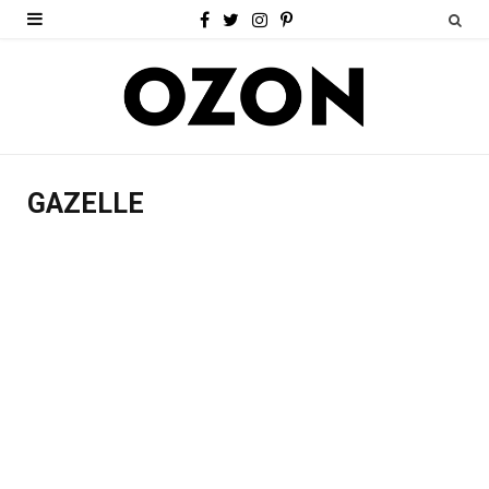
F
T
I
P
a
w
n
i
c
i
s
n
e
t
t
t
b
t
a
e
GAZELLE
o
e
g
r
o
r
r
e
k
a
s
m
t