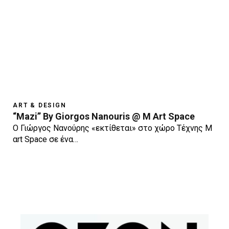
ART & DESIGN
“Μazi” Βy Giorgos Nanouris @ M Art Space
Ο Γιώργος Νανούρης «εκτίθεται» στο χώρο Τέχνης Μ
αrt Space σε ένα…