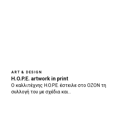
ART & DESIGN
H.O.P.E. artwork in print
O καλλιτέχνης H.O.P.E. έστειλε στο ΟΖΟΝ τη
συλλογή του με σχέδια και…