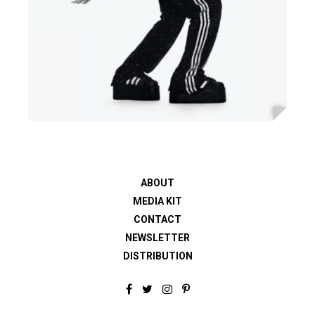
ABOUT
MEDIA KIT
CONTACT
NEWSLETTER
DISTRIBUTION
F
T
I
P
a
w
n
i
c
i
s
n