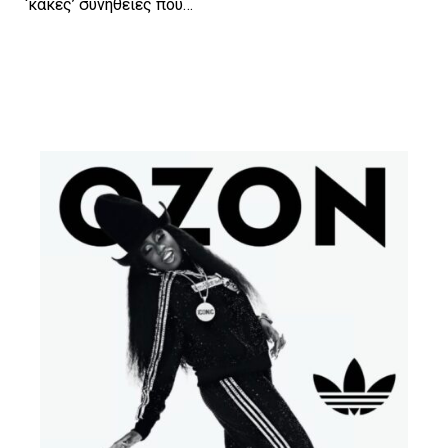
‘κακές’ συνήθειες που…