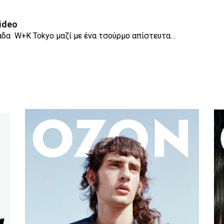
Video
άδα W+K Tokyo μαζί με ένα τσούρμο απίστευτα…