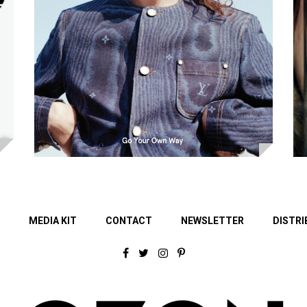
MEDIA KIT
CONTACT
NEWSLETTER
DISTRI
F
T
I
P
a
w
n
i
c
i
s
n
e
t
t
t
b
t
a
e