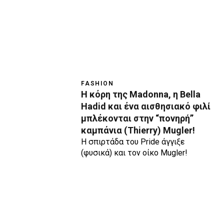
FASHION
H κόρη της Madonna, η Βella
Hadid και ένα αισθησιακό φιλί
μπλέκονται στην “πονηρή”
καμπάνια (Thierry) Mugler!
Η σπιρτάδα του Pride άγγιξε
(φυσικά) και τον οίκο Mugler!