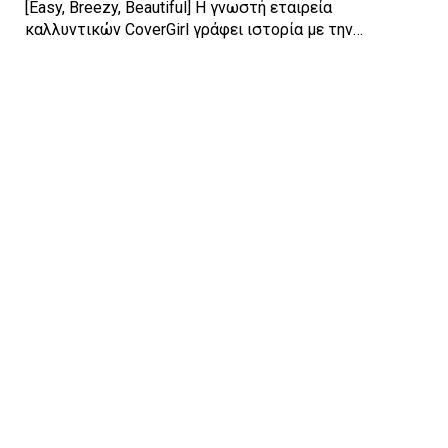
[Easy, Breezy, Beautiful] Η γνωστή εταιρεία
καλλυντικών CoverGirl γράφει ιστορία με την…