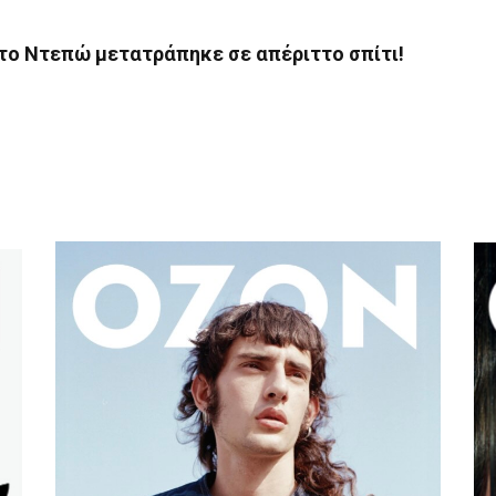
στo Nτεπώ μετατράπηκε σε απέριττο σπίτι!