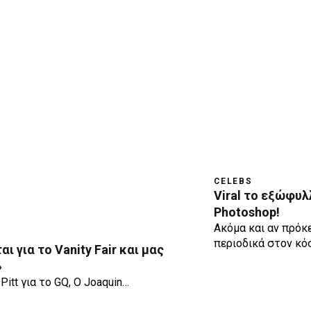
CELEBS
Viral το εξώφυλ
Photoshop!
Ακόμα και αν πρόκ
περιοδικά στον κό
 για το Vanity Fair και μας
»
itt για το GQ, Ο Joaquin…