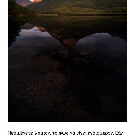
Περιμένετε, λοιπόν, το φως να γίνει ενδιαφέρον. Εάν