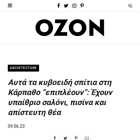
F
T
I
P
a
w
n
i
c
i
s
n
e
t
t
t
b
t
a
e
o
e
g
r
ARCHITECTURE
o
r
r
e
Αυτά τα κυβοειδή σπίτια στη
k
a
s
Κάρπαθο “επιπλέουν”: Έχουν
m
t
υπαίθριο σαλόνι, πισίνα και
απίστευτη θέα
09.06.23