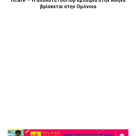
HCafé — Η απόλυτη rooftop εμπειρία στην Αθήνα
βρίσκεται στην Ομόνοια