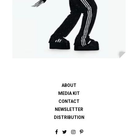
ABOUT
MEDIA KIT
CONTACT
NEWSLETTER
DISTRIBUTION
F
T
I
P
a
w
n
i