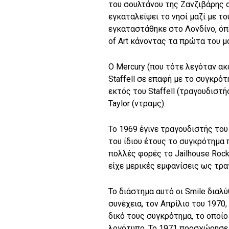
του σουλτάνου της Ζανζιβάρης 
εγκαταλείψει το νησί μαζί με το
εγκαταστάθηκε στο Λονδίνο, όπο
of Art κάνοντας τα πρώτα του 
Ο Mercury (που τότε λεγόταν ακ
Staffell σε επαφή με το συγκρότη
εκτός του Staffell (τραγουδιστή
Taylor (ντραμς).
Το 1969 έγινε τραγουδιστής το
του ίδιου έτους το συγκρότημα 
πολλές φορές το Jailhouse Rock
είχε μερικές εμφανίσεις ως τρα
Το διάστημα αυτό οι Smile διαλύ
συνέχεια, τον Απρίλιο του 1970, 
δικό τους συγκρότημα, το οποίο
λογότυπο. Το 1971 προσχώρησε