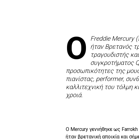
O
Freddie Mercury 
ήταν Βρετανός τρ
τραγουδιστής και
συγκροτήματος Q
προσωπικότητες της μουσ
πιανίστας, performer, συν
καλλιτεχνική του τόλμη κ
χροιά.
Ο Mercury γεννήθηκε ως Farrokh 
ήταν βρετανική αποικία και σήμε