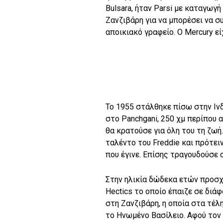
Bulsara, ήταν Parsi με καταγωγή
Ζανζιβάρη για να μπορέσει να σ
αποικιακό γραφείο. Ο Mercury εί
Το 1955 στάλθηκε πίσω στην Ινδί
στο Panchgani, 250 χμ περίπου 
θα κρατούσε για όλη του τη ζωή
ταλέντο του Freddie και πρότει
που έγινε. Επίσης τραγουδούσε 
Στην ηλικία δώδεκα ετών προσ
Hectics το οποίο έπαιζε σε δι
στη Ζανζιβάρη, η οποία στα τέλ
το Ηνωμένο Βασίλειο. Αφού τον