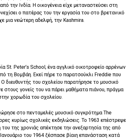
 από την Ινδία. Η οικογένεια είχε μεταναστεύσει στη
υνεχίσει ο πατέρας του την εργασία του στο βρετανικό
χε μια νεώτερη αδελφή, την Kashmira.
α St. Peter’s School, ένα αγγλικό οικοτροφείο αρρένων
από τη Βομβάη. Εκεί πήρε το παρατσούκλι Freddie που
. Ο διευθυντής του σχολείου παρατήρησε το μουσικό
νε στους γονείς του να πάρει μαθήματα πιάνου, πράγμα
στην χορωδία του σχολείου.
χώρησε στο πενταμελές μουσικό συγκρότημα The
άφορες κυρίως σχολικές εκδηλώσεις. Το 1963 επέστρεψε
η του της χρονιάς απέκτησε την ανεξαρτησία της από
 Ιανουάριο του 1964 ξέσπασε βίαιη επανάσταση κατά