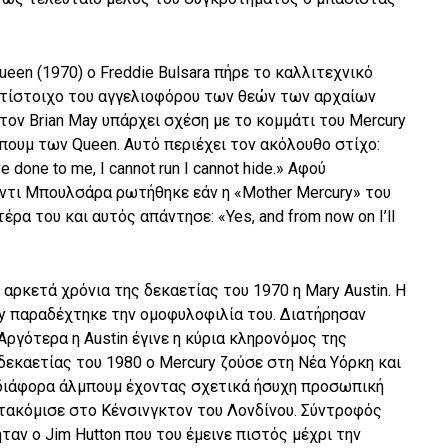
ueen (1970) ο Freddie Bulsara πήρε το καλλιτεχνικό
ντίστοιχο του αγγελιοφόρου των θεών των αρχαίων
τον Brian May υπάρχει σχέση με το κομμάτι του Mercury
πουμ των Queen. Αυτό περιέχει τον ακόλουθο στίχο:
e done to me, I cannot run I cannot hide.» Αφού
ντι Μπουλσάρα ρωτήθηκε εάν η «Mother Mercury» του
ρα του και αυτός απάντησε: «Yes, and from now on I’ll
 αρκετά χρόνια της δεκαετίας του 1970 η Mary Austin. Η
ry παραδέχτηκε την ομοφυλοφιλία του. Διατήρησαν
Αργότερα η Austin έγινε η κύρια κληρονόμος της
 δεκαετίας του 1980 ο Mercury ζούσε στη Νέα Υόρκη και
διάφορα άλμπουμ έχοντας σχετικά ήσυχη προσωπική
ετακόμισε στο Κένσινγκτον του Λονδίνου. Σύντροφός
ταν ο Jim Hutton που του έμεινε πιστός μέχρι την