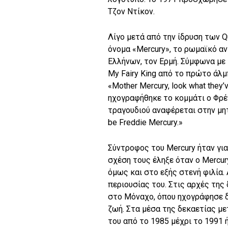
Τζον Ντίκον.
Λίγο μετά από την ίδρυση των Q
όνομα «Mercury», το ρωμαϊκό α
Ελλήνων, τον Ερμή. Σύμφωνα με 
My Fairy King από το πρώτο άλμ
«Mother Mercury, look what they’v
ηχογραφήθηκε το κομμάτι ο Φρέ
τραγουδιού αναφέρεται στην μητέ
be Freddie Mercury.»
Σύντροφος του Mercury ήταν για
σχέση τους έληξε όταν ο Mercu
όμως και στο εξής στενή φιλία. 
περιουσίας του. Στις αρχές της
στο Μόναχο, όπου ηχογράφησε 
ζωή. Στα μέσα της δεκαετίας μ
του από το 1985 μέχρι το 1991 ή