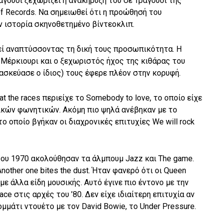
γούδι ξεχωρίζει η ανακήρυξή του σε Τραγουδι της
of Records. Να σημειωθεί ότι η προώθησή του
 ιστορία σκηνοθετημένο βίντεοκλιπ.
εί αναπτύσσοντας τη δική τους προσωπικότητα. Η
 Μέρκιουρι και ο ξεχωριστός ήχος της κιθάρας του
τασκεύασε ο ίδιος) τους έφερε πλέον στην κορυφή.
t the races περιείχε το Somebody to love, το οποίο είχε
ικών φωνητικών. Ακόμη πιο ψηλά ανέβηκαν με το
ο οποίο βγήκαν οι διαχρονικές επιτυχίες We will rock
του 1970 ακολούθησαν τα άλμπουμ Jazz και The game.
other one bites the dust. Ήταν φανερό ότι οι Queen
με άλλα είδη μουσικής. Αυτό έγινε πιο έντονο με την
e στις αρχές του ’80. Δεν είχε ιδιαίτερη επιτυχία αν
μμάτι ντουέτο με τον David Bowie, το Under Pressure.