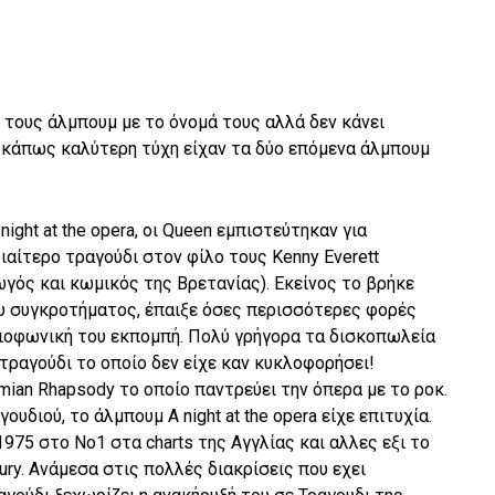
τους άλμπουμ με το όνομά τους αλλά δεν κάνει
λά κάπως καλύτερη τύχη είχαν τα δύο επόμενα άλμπουμ
night at the opera, οι Queen εμπιστεύτηκαν για
αίτερο τραγούδι στον φίλο τους Kenny Everett
ός και κωμικός της Βρετανίας). Εκείνος το βρήκε
ου συγκροτήματος, έπαιξε όσες περισσότερες φορές
ιοφωνική του εκπομπή. Πολύ γρήγορα τα δισκοπωλεία
τραγούδι το οποίο δεν είχε καν κυκλοφορήσει!
mian Rhapsody το οποίο παντρεύει την όπερα με το ροκ.
διού, το άλμπουμ A night at the opera είχε επιτυχία.
975 στο Νο1 στα charts της Αγγλίας και αλλες εξι το
ury. Ανάμεσα στις πολλές διακρίσεις που εχει