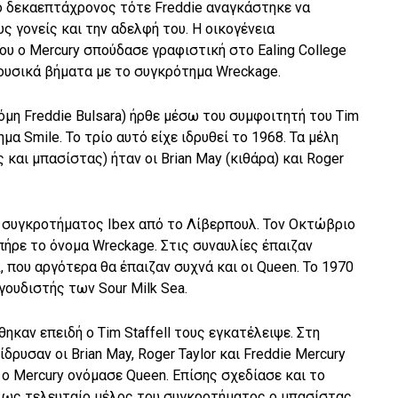
ο δεκαεπτάχρονος τότε Freddie αναγκάστηκε να
υς γονείς και την αδελφή του. Η οικογένεια
υ ο Mercury σπούδασε γραφιστική στο Ealing College
μουσικά βήματα με το συγκρότημα Wreckage.
όμη Freddie Bulsara) ήρθε μέσω του συμφοιτητή του Tim
μα Smile. Το τρίο αυτό είχε ιδρυθεί το 1968. Τα μέλη
ς και μπασίστας) ήταν οι Brian May (κιθάρα) και Roger
υ συγκροτήματος Ibex από το Λίβερπουλ. Τον Οκτώβριο
πήρε το όνομα Wreckage. Στις συναυλίες έπαιζαν
, που αργότερα θα έπαιζαν συχνά και οι Queen. Το 1970
γουδιστής των Sour Milk Sea.
θηκαν επειδή ο Tim Staffell τους εγκατέλειψε. Στη
ίδρυσαν οι Brian May, Roger Taylor και Freddie Mercury
 ο Mercury ονόμασε Queen. Επίσης σχεδίασε και το
 ως τελευταίο μέλος του συγκροτήματος ο μπασίστας