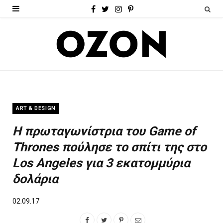
F
T
I
P
a
w
n
i
c
i
s
n
e
t
t
t
b
t
a
e
o
e
g
r
ART & DESIGN
o
r
r
e
Η πρωταγωνίστρια του Game of
k
a
s
Thrones πούλησε το σπίτι της στο
m
t
Los Angeles για 3 εκατομμύρια
δολάρια
02.09.17