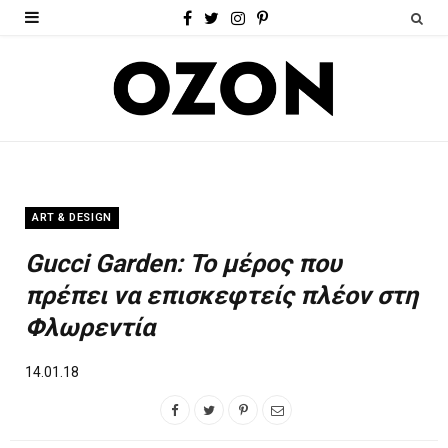
F
T
I
P
a
w
n
i
c
i
s
n
e
t
t
t
b
t
a
e
o
e
g
r
ART & DESIGN
o
r
r
e
Gucci Garden: Το μέρος που
k
a
s
πρέπει να επισκεφτείς πλέον στη
m
t
Φλωρεντία
14.01.18