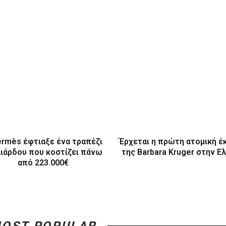
ermès έφτιαξε ένα τραπέζι
Έρχεται η πρώτη ατομική έ
λιάρδου που κοστίζει πάνω
της Barbara Kruger στην Ε
από 223.000€
OST POPULAR