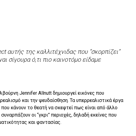
ject αυτής της καλλιτέχνιδας που “σκορπίζει”
ναι σίγουρα ό,τι πιο καινοτόμο είδαμε
βούρνη Jennifer Allnutt δημιουργεί εικόνες που
 ρεαλισμό και την ψευδαίσθηση. Τα υπερρεαλιστικά έργα
 που κάνουν το θεατή να σκεφτεί πως είναι από άλλο
 συναρπάζουν οι “γκρι” περιοχές, δηλαδή εκείνες που
ματικότητας και φαντασίας.