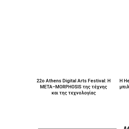
22ο Athens Digital Arts Festival: Η
Η H
ΜΕΤΑ–MORPHOSIS της τέχνης
μπι
και της τεχνολογίας
M