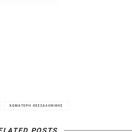
ELATED POSTS
ermès έφτιαξε ένα τραπέζι
Έρχεται η πρώτη ατομική έ
λιάρδου που κοστίζει πάνω
της Barbara Kruger στην Ε
από 223.000€