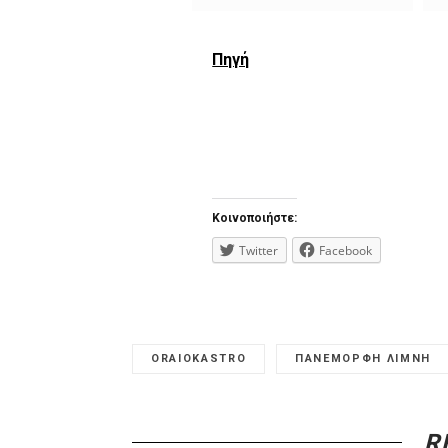
R
22ο Athens Digital Arts Festival: Η
Η H
ΜΕΤΑ–MORPHOSIS της τέχνης
μπι
και της τεχνολογίας