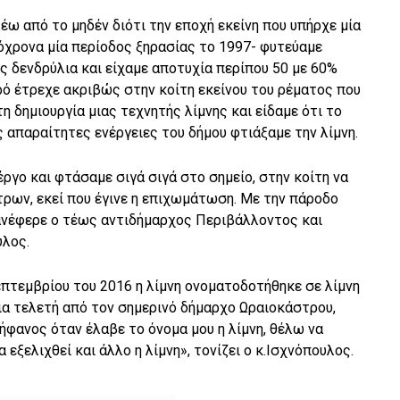
λέω από το μηδέν διότι την εποχή εκείνη που υπήρχε μία
όχρονα μία περίοδος ξηρασίας το 1997- φυτεύαμε
ες δενδρύλια και είχαμε αποτυχία περίπου 50 με 60%
ρό έτρεχε ακριβώς στην κοίτη εκείνου του ρέματος που
η δημιουργία μιας τεχνητής λίμνης και είδαμε ότι το
ς απαραίτητες ενέργειες του δήμου φτιάξαμε την λίμνη.
έργο και φτάσαμε σιγά σιγά στο σημείο, στην κοίτη να
τρων, εκεί που έγινε η επιχωμάτωση. Με την πάροδο
 ανέφερε ο τέως αντιδήμαρχος Περιβάλλοντος και
υλος.
επτεμβρίου του 2016 η λίμνη ονοματοδοτήθηκε σε λίμνη
ια τελετή από τον σημερινό δήμαρχο Ωραιοκάστρου,
ήφανος όταν έλαβε το όνομα μου η λίμνη, θέλω να
εξελιχθεί και άλλο η λίμνη», τονίζει ο κ.Ισχνόπουλος.