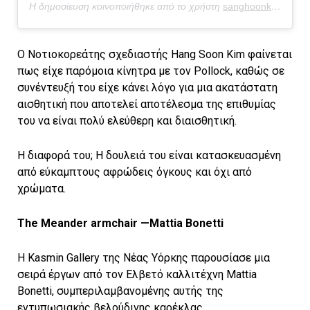
Η δημοσίευση κοινοποιήθηκε από το χρήστη
sanghoonkim
(@san
Ο Νοτιοκορεάτης σχεδιαστής Hang Soon Kim φαίνεται
πως είχε παρόμοια κίνητρα με τον Pollock, καθώς σε
συνέντευξή του είχε κάνει λόγο για μια ακατάστατη
αισθητική που αποτελεί αποτέλεσμα της επιθυμίας
του να είναι πολύ ελεύθερη και διαισθητική.
Η διαφορά του; Η δουλειά του είναι κατασκευασμένη
από εύκαμπτους αφρώδεις όγκους και όχι από
χρώματα.
The Meander armchair —Mattia Bonetti
Η Kasmin Gallery της Νέας Υόρκης παρουσίασε μια
σειρά έργων από τον Ελβετό καλλιτέχνη Mattia
Bonetti, συμπεριλαμβανομένης αυτής της
εντυπωσιακής βελούδινης καρέκλας.