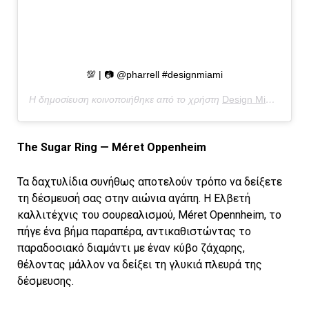
💯 | 📷 @pharrell #designmiami
Η δημοσίευση κοινοποιήθηκε από το χρήστη
Design Miami/
(@de
The Sugar Ring — Méret Oppenheim
Τα δαχτυλίδια συνήθως αποτελούν τρόπο να δείξετε
τη δέσμευσή σας στην αιώνια αγάπη. Η Ελβετή
καλλιτέχνις του σουρεαλισμού, Méret Opennheim, το
πήγε ένα βήμα παραπέρα, αντικαθιστώντας το
παραδοσιακό διαμάντι με έναν κύβο ζάχαρης,
θέλοντας μάλλον να δείξει τη γλυκιά πλευρά της
δέσμευσης.