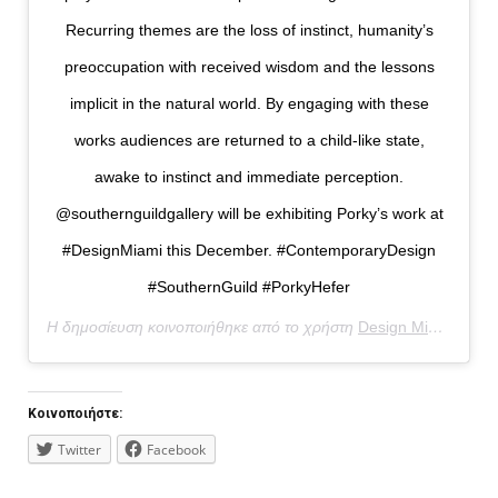
Recurring themes are the loss of instinct, humanity’s
preoccupation with received wisdom and the lessons
implicit in the natural world. By engaging with these
works audiences are returned to a child-like state,
awake to instinct and immediate perception.
@southernguildgallery will be exhibiting Porky’s work at
#DesignMiami this December. #ContemporaryDesign
#SouthernGuild #PorkyHefer
Η δημοσίευση κοινοποιήθηκε από το χρήστη
Design Miami/
(@de
Κοινοποιήστε:
Twitter
Facebook