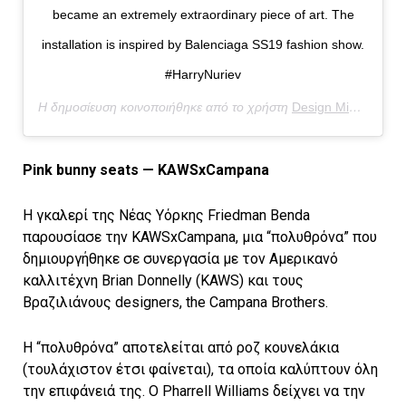
became an extremely extraordinary piece of art. The
installation is inspired by Balenciaga SS19 fashion show.
#HarryNuriev
Η δημοσίευση κοινοποιήθηκε από το χρήστη
Design Miami/
(@de
Pink bunny seats — KAWSxCampana
Η γκαλερί της Νέας Υόρκης Friedman Benda
παρουσίασε την KAWSxCampana, μια “πολυθρόνα” που
δημιουργήθηκε σε συνεργασία με τον Αμερικανό
καλλιτέχνη Brian Donnelly (KAWS) και τους
Βραζιλιάνους designers, the Campana Brothers.
Η “πολυθρόνα” αποτελείται από ροζ κουνελάκια
(τουλάχιστον έτσι φαίνεται), τα οποία καλύπτουν όλη
την επιφάνειά της. Ο Pharrell Williams δείχνει να την