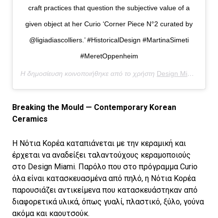
craft practices that question the subjective value of a
given object at her Curio ‘Corner Piece N°2 curated by
@ligiadiascolliers.’ #HistoricalDesign #MartinaSimeti
#MeretOppenheim
Η δημοσίευση κοινοποιήθηκε από το χρήστη
Design Miami/
(@de
Breaking the Mould — Contemporary Korean
Ceramics
Η Νότια Κορέα καταπιάνεται με την κεραμική και
έρχεται να αναδείξει ταλαντούχους κεραμοποιούς
στο Design Miami. Παρόλο που στο πρόγραμμα Curio
όλα είναι κατασκευασμένα από πηλό, η Νότια Κορέα
παρουσιάζει αντικείμενα που κατασκευάστηκαν από
διαφορετικά υλικά, όπως γυαλί, πλαστικό, ξύλο, γούνα
ακόμα και καουτσούκ.