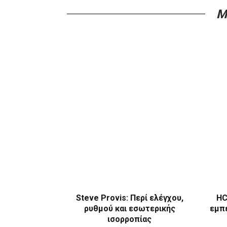
M
Steve Provis: Περί ελέγχου,
HC
ρυθμού και εσωτερικής
εμπε
ισορροπίας