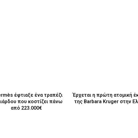
ermès έφτιαξε ένα τραπέζι
Έρχεται η πρώτη ατομική έ
λιάρδου που κοστίζει πάνω
της Barbara Kruger στην Ε
από 223.000€