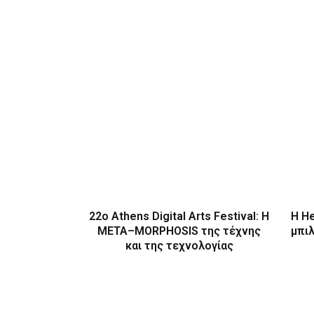
22ο Athens Digital Arts Festival: Η
Η H
ΜΕΤΑ–MORPHOSIS της τέχνης
μπι
και της τεχνολογίας