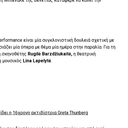
τη Μπιενάλε της Βενετίας κατάφερε να κάνει την
erformance είναι μία συγκλονιστική δουλειά σχετική με
ιάζει μία όπερα με θέμα μία ημέρα στην παραλία. Για τη
η σκηνοθέτης
Rugilė Barzdžiukaitė,
η θεατρική
η μουσικός
Lina Lapelytė
.
ίδει η 16χρονη ακτιβίστρια Greta Thunberg