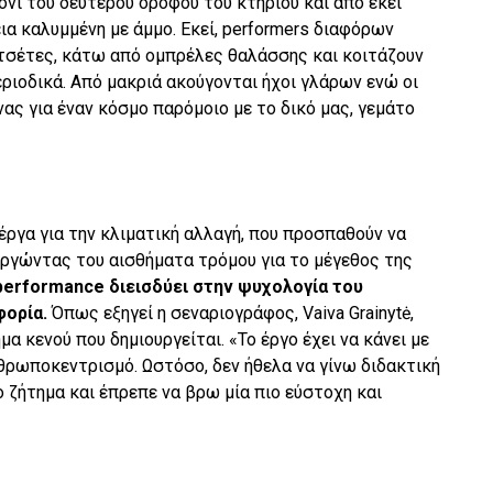
νι του δευτέρου ορόφου του κτηρίου και από εκεί
α καλυμμένη με άμμο. Εκεί, performers διαφόρων
ετσέτες, κάτω από ομπρέλες θαλάσσης και κοιτάζουν
εριοδικά. Από μακριά ακούγονται ήχοι γλάρων ενώ οι
ας για έναν κόσμο παρόμοιο με το δικό μας, γεμάτο
έργα για την κλιματική αλλαγή, που προσπαθούν να
υργώντας του αισθήματα τρόμου για το μέγεθος της
performance διεισδύει στην ψυχολογία του
φορία.
Όπως εξηγεί η σεναριογράφος, Vaiva Grainytė,
μα κενού που δημιουργείται. «Το έργο έχει να κάνει με
θρωποκεντρισμό. Ωστόσο, δεν ήθελα να γίνω διδακτική
ο ζήτημα και έπρεπε να βρω μία πιο εύστοχη και