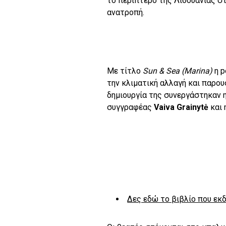
το περίπτερο της Λιθουανίας σ
ανατροπή.
Με τίτλο
Sun
&
Sea
(
Marina
)
η p
την κλιματική αλλαγή και παρουσ
δημιουργία της συνεργάστηκαν 
συγγραφέας
Vaiva Grainytė
και 
Δες εδώ το βιβλίο που εκδ