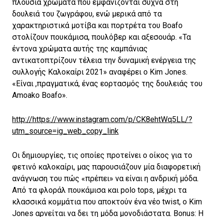
πλούσια χρώματα που εμφανίζονται συχνά στη
δουλειά του ζωγράφου, ενώ μερικά από τα
χαρακτηριστικά μοτίβα και πορτρέτα του Boafo
στολίζουν πουκάμισα, πουλόβερ και αξεσουάρ. «Τα
έντονα χρώματα αυτής της καμπάνιας
αντικατοπτρίζουν τέλεια την δυναμική ενέργεια της
συλλογής Καλοκαίρι 2021» αναφέρει ο Kim Jones.
«Είναι ,πραγματικά, ένας εορτασμός της δουλειάς του
Amoako Boafo».
http://https://www.instagram.com/p/CK8ehtWq5LL/?
utm_source=ig_web_copy_link
Οι δημιουργίες, τις οποίες προτείνει ο οίκος για το
φετινό καλοκαίρι, μας παρουσιάζουν μία διαφορετική
ανάγνωση του πώς «πρέπει» να είναι η ανδρική μόδα.
Από τα φλοράλ πουκάμισα και polo tops, μέχρι τα
κλασσικά κομμάτια που αποκτούν ένα νέο twist, ο Kim
Jones αρνείται να δει τη μόδα μονοδιάστατα. Bonus: Η