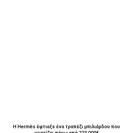
Η Hermès έφτιαξε ένα τραπέζι μπιλιάρδου που
κοστίζει πάνω από 223.000€