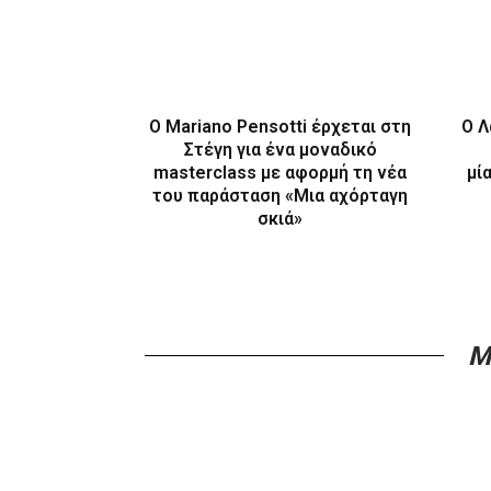
Ο Mariano Pensotti έρχεται στη
Ο Λ
Στέγη για ένα μοναδικό
masterclass με αφορμή τη νέα
μί
του παράσταση «Μια αχόρταγη
σκιά»
M