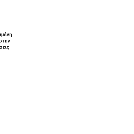
υμένη
 στην
σεις