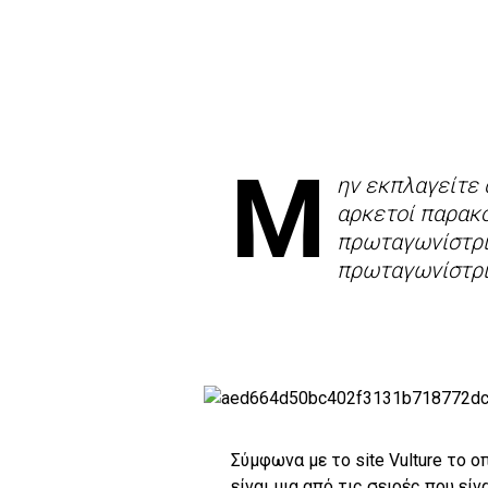
Μ
ην εκπλαγείτε 
αρκετοί παρακ
πρωταγωνίστριά
πρωταγωνίστρια
Σύμφωνα με το site Vulture το ο
είναι μια από τις σειρές που είν