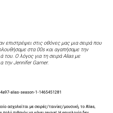
αν επιστρέψει στις οθόνες μας μια σειρά που
ολουθήσαμε στα 00s και αγαπήσαμε την
 του. Ο λόγος για τη σειρά Alias με
 την Jennifer Garner.
ποίο ασχολείται με σειρές/ταινίες/μουσική, το Alias,
αι πολύ πιθανόν να κάνει revival. Η φημολογία δεν