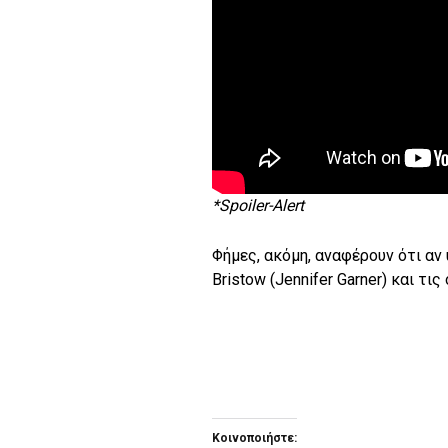
*Spoiler-Alert
Φήμες, ακόμη, αναφέρουν ότι αν
Bristow (Jennifer Garner) και τι
Κοινοποιήστε: