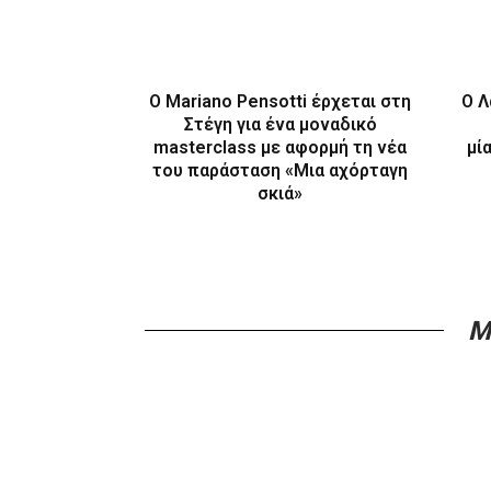
Ο Mariano Pensotti έρχεται στη
Ο Λ
Στέγη για ένα μοναδικό
masterclass με αφορμή τη νέα
μί
του παράσταση «Μια αχόρταγη
σκιά»
M