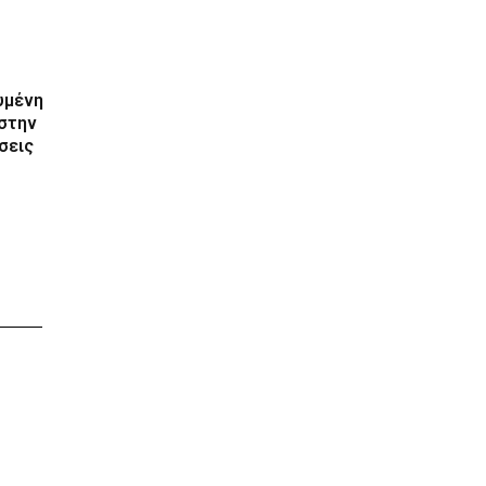
υμένη
 στην
σεις