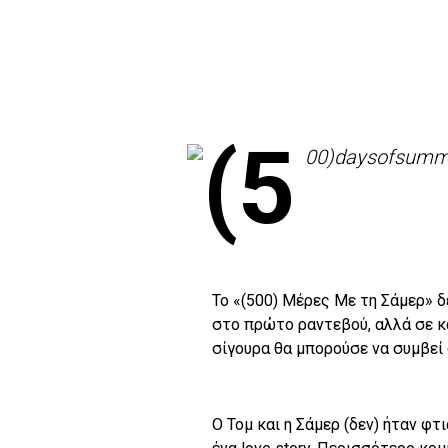
Το «(500) Μέρες Με τη Σάμερ» δ
στο πρώτο ραντεβού, αλλά σε κ
σίγουρα θα μπορούσε να συμβεί
O Toμ και η Σάμερ (δεν) ήταν φτια