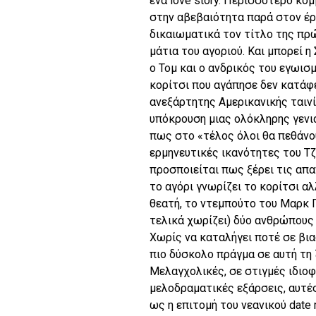
ένα love story. Περισσότερο κο
στην αβεβαιότητα παρά στον έρ
δικαιωματικά τον τίτλο της πρ
μάτια του αγοριού. Και μπορεί η
ο Τομ και ο ανδρικός του εγωισμ
κορίτσι που αγάπησε δεν κατάφε
ανεξάρτητης Αμερικανικής ταινί
υπόκρουση μιας ολόκληρης γενι
πως στο «τέλος όλοι θα πεθάνου
ερμηνευτικές ικανότητες του Τ
προσποιείται πως ξέρει τις απα
το αγόρι γνωρίζει το κορίτσι αλ
θεατή, το ντεμπούτο του Μαρκ Γ
τελικά χωρίζει) δύο ανθρώπους 
Χωρίς να καταλήγει ποτέ σε βι
πιο δύσκολο πράγμα σε αυτή τη 
Μελαγχολικές, σε στιγμές ιδιο
μελοδραματικές εξάρσεις, αυτές
ως η επιτομή του νεανικού date