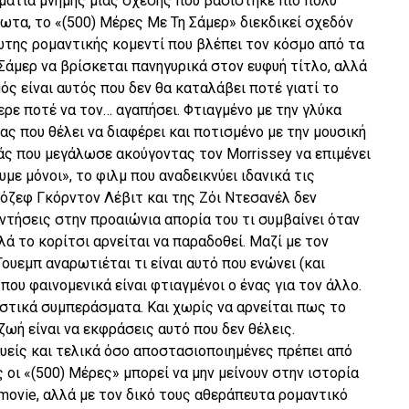
μμάτια μνήμης μιας σχέσης που βασίστηκε πιο πολύ
ωτα, το «(500) Μέρες Με Τη Σάμερ» διεκδικεί σχεδόν
ώτης ρομαντικής κομεντί που βλέπει τον κόσμο από τα
 Σάμερ να βρίσκεται πανηγυρικά στον ευφυή τίτλο, αλλά
ός είναι αυτός που δεν θα καταλάβει ποτέ γιατί το
ρε ποτέ να τον… αγαπήσει. Φτιαγμένο με την γλύκα
ας που θέλει να διαφέρει και ποτισμένο με την μουσική
άς που μεγάλωσε ακούγοντας τον Morrissey να επιμένει
με μόνοι», το φιλμ που αναδεικνύει ιδανικά τις
ζόζεφ Γκόρντον Λέβιτ και της Ζόι Ντεσανέλ δεν
ντήσεις στην προαιώνια απορία του τι συμβαίνει όταν
λά το κορίτσι αρνείται να παραδοθεί. Μαζί με τον
ουεμπ αναρωτιέται τι είναι αυτό που ενώνει (και
που φαινομενικά είναι φτιαγμένοι ο ένας για τον άλλο.
αστικά συμπεράσματα. Και χωρίς να αρνείται πως το
ζωή είναι να εκφράσεις αυτό που δεν θέλεις.
φυείς και τελικά όσο αποστασιοποιημένες πρέπει από
 οι «(500) Μέρες» μπορεί να μην μείνουν στην ιστορία
 movie, αλλά με τον δικό τους αθεράπευτα ρομαντικό