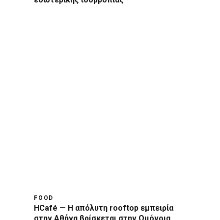
FOOD
HCafé — Η απόλυτη rooftop εμπειρία
στην Αθήνα βρίσκεται στην Ομόνοια