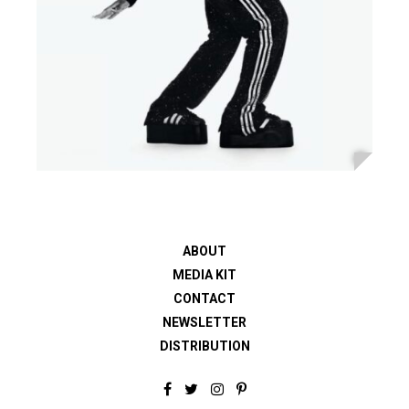
ABOUT
MEDIA KIT
CONTACT
NEWSLETTER
DISTRIBUTION
F
T
I
P
a
w
n
i