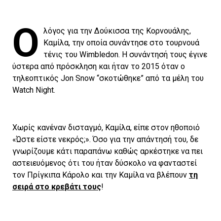
Ο
λόγος για την Δούκισσα της Κορνουάλης,
Καμίλα, την οποία συνάντησε στο τουρνουά
τένις του Wimbledon. Η συνάντησή τους έγινε
ύστερα από πρόσκληση και ήταν το 2015 όταν ο
τηλεοπτικός Jon Snow “σκοτώθηκε” από τα μέλη του
Watch Night.
Χωρίς κανέναν δισταγμό, Καμίλα, είπε στον ηθοποιό
«Ώστε είστε νεκρός;». Όσο για την απάντησή του, δε
γνωρίζουμε κάτι παραπάνω καθώς αρκέστηκε να πει
αστειευόμενος ότι του ήταν δύσκολο να φανταστεί
τον Πρίγκιπα Κάρολο και την Καμίλα να βλέπουν
τη
σειρά στο κρεβάτι τους
!