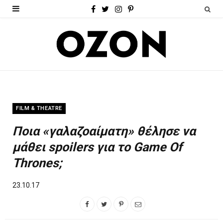
F
T
I
P
a
w
n
i
c
i
s
n
e
t
t
t
b
t
a
e
o
e
g
r
FILM & THEATRE
o
r
r
e
Ποια «γαλαζοαίματη» θέλησε να
k
a
s
μάθει spoilers για το Game Of
m
t
Thrones;
23.10.17