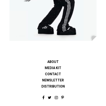
ABOUT
MEDIA KIT
CONTACT
NEWSLETTER
DISTRIBUTION
F
T
I
P
a
w
n
i
c
i
s
n