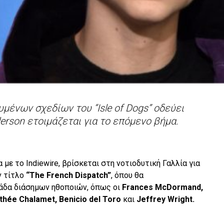
υμένων σχεδίων του “Isle of Dogs” οδεύει
erson ετοιμάζεται για το επόμενο βήμα.
με το Indiewire, βρίσκεται στη νοτιοδυτική Γαλλία για
ν τίτλο
“
The French Dispatch”
, όπου θα
άδα διάσημων ηθοποιών, όπως οι
Frances McDormand,
thée Chalamet, Benicio del Toro
και
Jeffrey Wright.