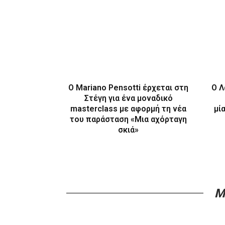
Ο Mariano Pensotti έρχεται στη
Ο Λ
Στέγη για ένα μοναδικό
masterclass με αφορμή τη νέα
μί
του παράσταση «Μια αχόρταγη
σκιά»
M