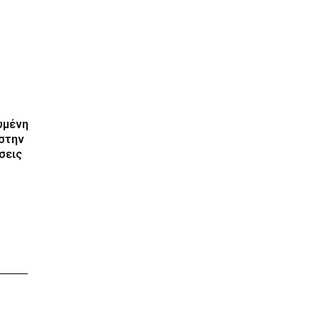
υμένη
 στην
σεις