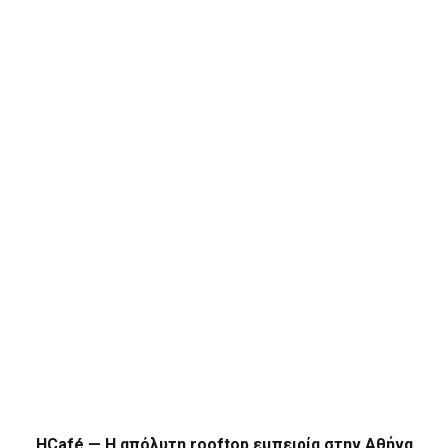
HCafé — Η απόλυτη rooftop εμπειρία στην Αθήνα