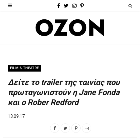
F
T
I
P
a
w
n
i
c
i
s
n
e
t
t
t
b
t
a
e
o
e
g
r
FILM & THEATRE
o
r
r
e
Δείτε το trailer της ταινίας που
k
a
s
πρωταγωνιστούν η Jane Fonda
m
t
και ο Rober Redford
13.09.17