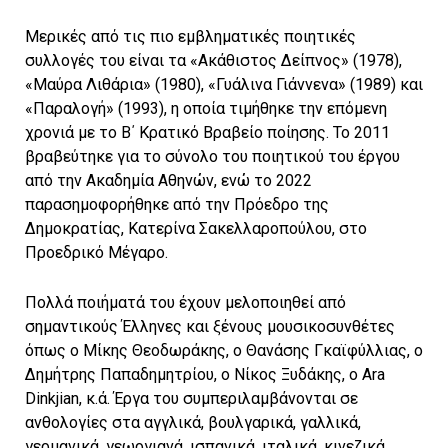
Μερικές από τις πιο εμβληματικές ποιητικές
συλλογές του είναι τα «Ακάθιστος Δείπνος» (1978),
«Μαύρα Λιθάρια» (1980), «Γυάλινα Γιάννενα» (1989) και
«Παραλογή» (1993), η οποία τιμήθηκε την επόμενη
χρονιά με το Β΄ Κρατικό Βραβείο ποίησης. Το 2011
βραβεύτηκε για το σύνολο του ποιητικού του έργου
από την Ακαδημία Αθηνών, ενώ τo 2022
παρασημοφορήθηκε από την Πρόεδρο της
Δημοκρατίας, Κατερίνα Σακελλαροπούλου, στο
Προεδρικό Μέγαρο.
Πολλά ποιήματά του έχουν μελοποιηθεί από
σημαντικούς Έλληνες και ξένους μουσικοσυνθέτες
όπως ο Μίκης Θεοδωράκης, ο Θανάσης Γκαϊφύλλιας, ο
Δημήτρης Παπαδημητρίου, ο Νίκος Ξυδάκης, o Ara
Dinkjian, κ.ά. Έργα του συμπεριλαμβάνονται σε
ανθολογίες στα αγγλικά, βουλγαρικά, γαλλικά,
γερμανικά, γεωργιανά, ισπανικά, ιταλικά, κινεζικά,