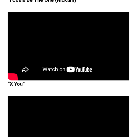
“I Could Be The One (Nicktim)”
“X You”