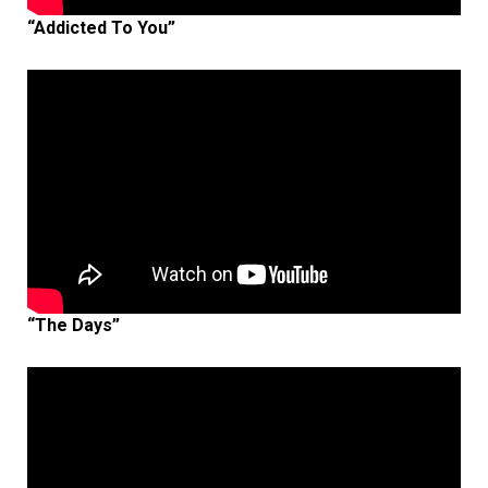
“Addicted To You”
“The Days”