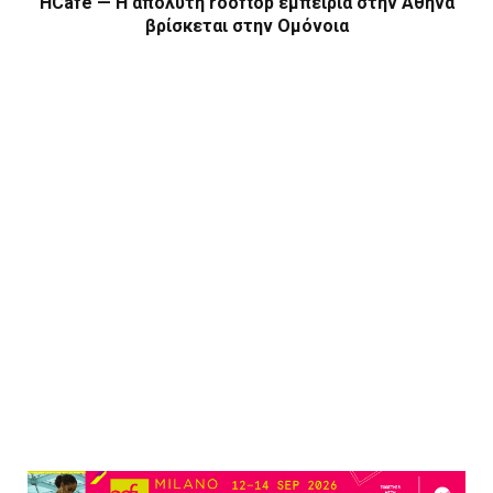
HCafé — Η απόλυτη rooftop εμπειρία στην Αθήνα
βρίσκεται στην Ομόνοια