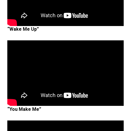
“Wake Me Up”
“You Make Me”