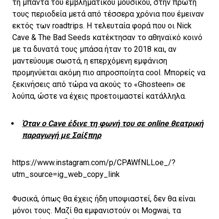
τη μπάντα του εμβληματικού μουσικού, στην πρώτη
τους περιοδεία μετά από τέσσερα χρόνια που έμειναν
εκτός των roadtrips. Η τελευταία φορά που οι Nick
Cave & The Bad Seeds κατέκτησαν το αθηναϊκό κοινό
με τα δυνατά τους μπάσα ήταν το 2018 και, αν
μαντεύουμε σωστά, η επερχόμενη εμφάνιση
προμηνύεται ακόμη πιο απροσποίητα cool. Μπορείς να
ξεκινήσεις από τώρα να ακούς το «Ghosteen» σε
λούπα, ώστε να έχεις προετοιμαστεί κατάλληλα.
Όταν ο Cave έδινε τη φωνή του σε online θεατρική
παραγωγή με Σαίξπηρ
https://www.instagram.com/p/CPAWfNLLoe_/?
utm_source=ig_web_copy_link
Φυσικά, όπως θα έχεις ήδη υποψιαστεί, δεν θα είναι
μόνοι τους. Μαζί θα εμφανιστούν οι Mogwai, τα