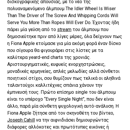
δισκογραφικής απουσίας, με το νέο της
πολυαναμενόμενο άλμπουμ The Idler Wheel Is Wiser
Than The Driver of The Screw And Whipping Cords Will
Serve You More Than Ropes Will Ever Do. Έχοντας ήδη
πάρει μία γεύση από το
stream
του άλμπουμ που
δημοσιεύτηκε πριν από λίγες μέρες, όλα δείχνουν πως
η Fiona Apple ετοίμασε για μία ακόμη φορά έναν δίσκο
που σίγουρα θα φιγουράρει στις λίστες με τα
καλύτερα yeard-end charts της χρονιάς.
Αριστουργηματικές, ευφυείς ενορχηστρώσεις,
μοναδικές ερμηνείες, απλές μελωδίες αλλά σύνθετοι
ποιητικοί στίχοι, σου θυμίζουν πως τελικά οι αληθινά
ταλαντούχοι καλλιτέχνες σπάνια χάνουν την
έμπνευσή τους. Πρώτο επίσημο single του άλμπουμ
είναι το υπέροχο “Every Single Night”, που δεν είναι
άλλο, παρά μία σύνθετη ψυχολογική αυτό-ανάλυση. Η
Fiona Apple ζήτησε από τον σκηνοθέτη του βίντεο,
Joseph Cahill
να την αιφνιδιάσει δημιουργώντας
διάφορες αλλόκοτες και πρωτότυπες εικόνες ή