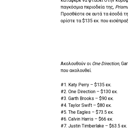
κατάφερε να φτάσει στην κορυφή
παγκόσμια περιοδεία της,
Prisma
Προσθέστε σε αυτά τα έσοδά της
ορίστε τα $135 εκ. που εισέπρα
Ακολουθούν οι
Οne Direction,
Gar
που ακολουθεί.
#1. Katy Perry – $135 εκ.
#2. One Direction – $130 εκ.
#3. Garth Brooks – $90 εκ.
#4. Taylor Swift – $80 εκ.
#5. The Eagles – $73.5 εκ.
#6. Calvin Harris – $66 εκ.
#7. Justin Timberlake – $63.5 εκ.