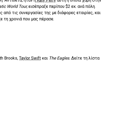
. Αντίθετα, ήταν η
Katy Perry
αυτή η οποία χάρη στην
tic World Tour,
εισέπραξε περίπου $2 εκ. ανά πόλη.
 από τις συνεργασίες της με διάφορες εταιρίες, και
ξε τη χρονιά που μας πέρασε.
th Brooks,
Taylor Swift
και
The Eagles.
Δείτε τη λίστα