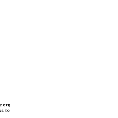
ε στη
με το