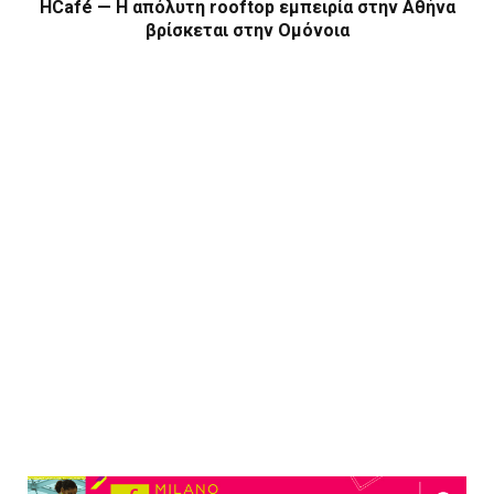
HCafé — Η απόλυτη rooftop εμπειρία στην Αθήνα
βρίσκεται στην Ομόνοια